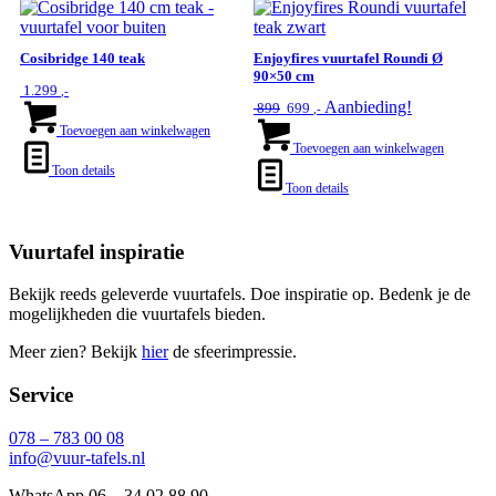
Deze
optie
kan
Cosibridge 140 teak
Enjoyfires vuurtafel Roundi Ø
gekozen
90×50 cm
1.299
worden
,-
Oorspronkelijke
Huidige
Aanbieding!
899
699
,-
op
prijs
prijs
Toevoegen aan winkelwagen
de
was:
is:
Toevoegen aan winkelwagen
productpagina
€ 899.
€ 699.
Toon details
Toon details
Vuurtafel inspiratie
Bekijk reeds geleverde vuurtafels. Doe inspiratie op. Bedenk je de
mogelijkheden die vuurtafels bieden.
Meer zien? Bekijk
hier
de sfeerimpressie.
Service
078 – 783 00 08
info@vuur-tafels.nl
WhatsApp 06 – 34 02 88 90