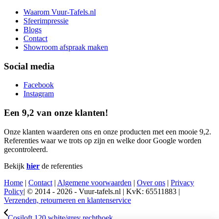
Waarom Vuur-Tafels.nl
Sfeerimpressie
Blogs
Contact
Showroom afspraak maken
Social media
Facebook
Instagram
Een 9,2 van onze klanten!
Onze klanten waarderen ons en onze producten met een mooie 9,2.
Referenties waar we trots op zijn en welke door Google worden
gecontroleerd.
Bekijk
hier
de referenties
Home
|
Contact
|
Algemene voorwaarden
|
Over ons
|
Privacy
Policy
| © 2014 - 2026 - Vuur-tafels.nl | KvK: 65511883 |
Verzenden, retourneren en klantenservice
Cosiloft 120 white/grey rechthoek