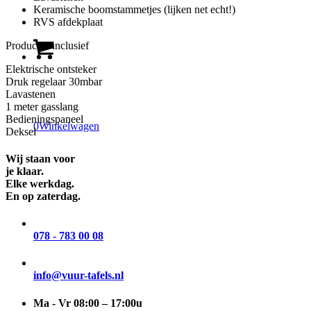
Keramische boomstammetjes (lijken net echt!)
RVS afdekplaat
Product is inclusief
Elektrische ontsteker
Druk regelaar 30mbar
Lavastenen
1 meter gasslang
Bedieningspaneel
0
Winkelwagen
Deksel
Wij staan voor
je klaar.
Elke werkdag.
En op zaterdag.
078 - 783 00 08
info@vuur-tafels.nl
Ma - Vr 08:00 – 17:00u