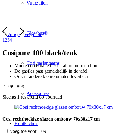
Vuurzuilen
Glowbus®
Vorige
Volgende
1
2
3
4
Cosipure 100 black/teak
Cosi gaslantaarns
Mooie combinatie tussen aluminium en hout
De gasfles past gemakkelijk in de tafel
Ook in andere kleuren/maten leverbaar
Oorspronkelijke
Huidige
1.299
899
,-
prijs
prijs
Accessoires
Slechts 1 resterend op voorraad
was:
is:
€ 1.299.
€ 899.
Cosi rechthoekige glazen ombouw 70x30x17 cm
Houtkachels
Voeg toe voor
109
,-