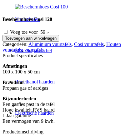
Beschermhoes Cosi 120
Vuurschalen
Voeg toe voor
59
,-
Cosipure
Toevoegen aan winkelwagen
100
Categorieën:
Aluminium vuurtafels
,
Cosi vuurtafels
,
Houten
black/teak
vuurtafels
,
vuurtafels
Mobiele gaskachel
aantal
Product specificaties
Afmetingen
100 x 100 x 50 cm
Bio ethanol haarden
Brandstof
Propaan gas of aardgas
Bijzonderheden
Een gasfles past in de tafel
Hoge kwaliteit RVS haard
Elektrische haarden
1 Jaar garantie
Een vermogen van 9 kwh.
Productomschrijving