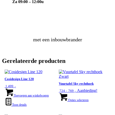
Za 09:00 – 12:00u
maak
zelf
een vuurtafel
met een inbouwbrander
Gerelateerde producten
Cosidesign Line 120
Vuurtafel Sky rechthoek
1.499
,-
Prijsklasse:
Aanbieding!
724
-
769
,-
€ 724
Dit
Toevoegen aan winkelwagen
tot
product
Opties selecteren
€ 769
heeft
Toon details
meerdere
variaties.