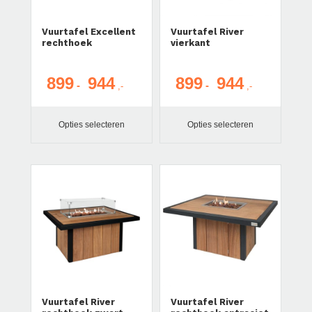
Vuurtafel Excellent
Vuurtafel River
rechthoek
vierkant
899
944
899
944
Prijsklasse:
Prijsklasse:
-
-
€ 899
€ 899
tot
tot
Opties selecteren
Opties selecteren
€ 944
€ 944
Vuurtafel River
Vuurtafel River