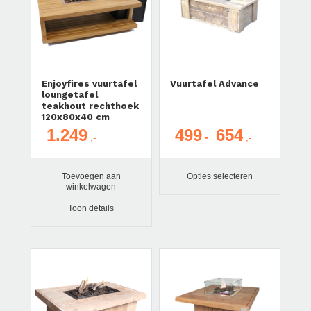
Enjoyfires vuurtafel
Vuurtafel Advance
loungetafel
teakhout rechthoek
120x80x40 cm
1.249
499
654
Prijsklasse:
-
€ 499
tot
Toevoegen aan
Opties selecteren
€ 654
winkelwagen
Toon details