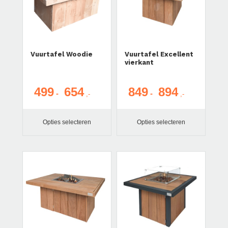
Vuurtafel Woodie
Vuurtafel Excellent
vierkant
499
654
849
894
Prijsklasse:
Prijsklasse:
-
-
€ 499
€ 849
tot
tot
Opties selecteren
Opties selecteren
€ 654
€ 894