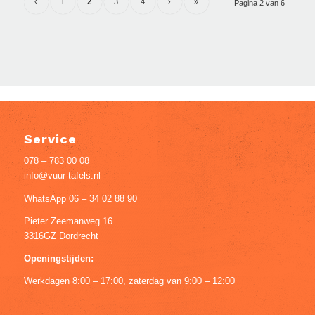
‹
1
2
3
4
›
»
Pagina 2 van 6
Service
078 – 783 00 08
info@vuur-tafels.nl
WhatsApp 06 – 34 02 88 90
Pieter Zeemanweg 16
3316GZ Dordrecht
Openingstijden:
Werkdagen 8:00 – 17:00, zaterdag van 9:00 – 12:00