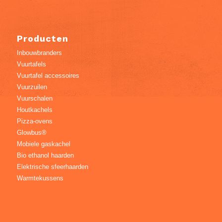
Producten
Inbouwbranders
Vuurtafels
Vuurtafel accessoires
Vuurzuilen
Vuurschalen
Houtkachels
Pizza-ovens
Glowbus®
Mobiele gaskachel
Bio ethanol haarden
Elektrische sfeerhaarden
Warmtekussens