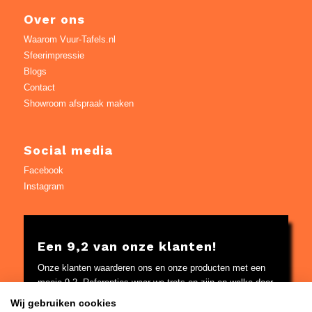
Over ons
Waarom Vuur-Tafels.nl
Sfeerimpressie
Blogs
Contact
Showroom afspraak maken
Social media
Facebook
Instagram
Een 9,2 van onze klanten!
Onze klanten waarderen ons en onze producten met een
mooie 9,2. Referenties waar we trots op zijn en welke door
Google worden gecontroleerd.
Wij gebruiken cookies