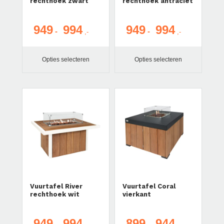
rechthoek zwart
rechthoek antraciet
949
994
949
994
Prijsklasse:
Prijsklasse:
-
-
€ 949
€ 949
tot
tot
Opties selecteren
Opties selecteren
€ 994
€ 994
Vuurtafel River
Vuurtafel Coral
rechthoek wit
vierkant
949
994
899
944
Prijsklasse:
Prijsklasse: