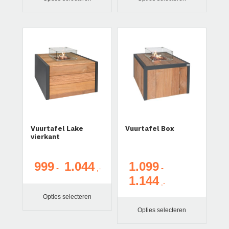
€ 994
€ 1.044
Vuurtafel Lake
Vuurtafel Box
vierkant
999
1.044
1.099
Prijsklasse:
-
-
€ 999
1.144
Prijsklasse:
tot
€ 1.099
Opties selecteren
€ 1.044
tot
Opties selecteren
€ 1.144