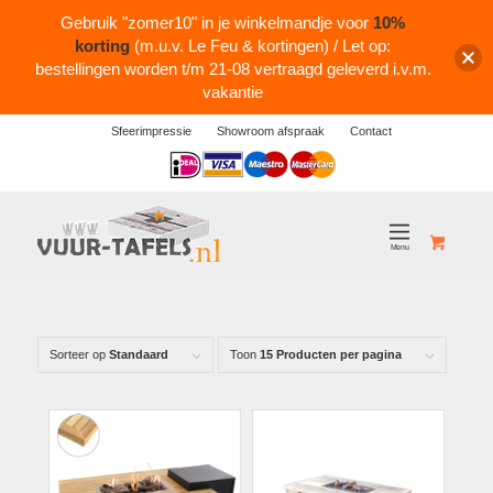
Gebruik "zomer10" in je winkelmandje voor
10%
korting
(m.u.v. Le Feu & kortingen) / Let op:
bestellingen worden t/m 21-08 vertraagd geleverd i.v.m.
vakantie
Sfeerimpressie
Showroom afspraak
Contact
Logos
Sorteer op
Standaard
Toon
15 Producten per pagina