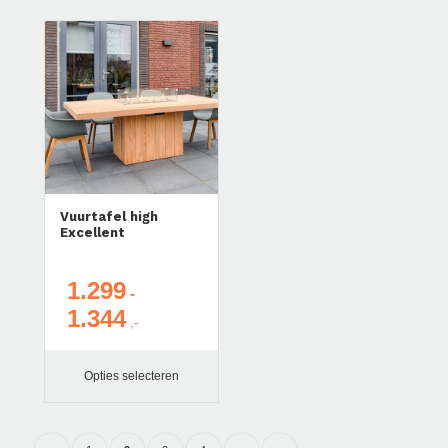
Vuurtafel high
Excellent
1.299
-
1.344
Prijsklasse:
€ 1.299
tot
Opties selecteren
€ 1.344