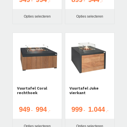
-
-
€ 949
€ 899
tot
tot
Opties selecteren
Opties selecteren
€ 994
€ 944
Vuurtafel Coral
Vuurtafel Juke
rechthoek
vierkant
949
994
999
1.044
Prijsklasse:
Prijsklasse
-
-
€ 949
€ 999
tot
tot
Opties selecteren
Opties selecteren